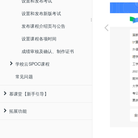
设置和发布考试
设置和发布新版考试
发布课程介绍页与公告
设置课程各项时间
成绩审核及确认、制作证书
学校云SPOC课程
常见问题
发布课程介绍页
学生管理
慕课堂【新手引导】
发布评价方式
了解慕课堂
拓展功能
发布教学单元内容
玩转慕课堂
产品概述
OnlineJudge
发布测试、作业、考试
慕课堂教学应用案例
名词解释
创建课堂
直播功能